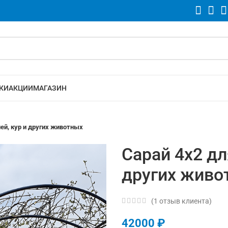
КИ
АКЦИИ
МАГАЗИН
ней, кур и других животных
Сарай 4х2 для
других живо
(
1
отзыв клиента)
42000
₽