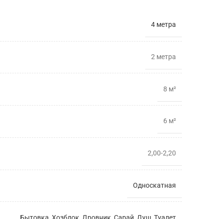
4 метра
2 метрa
8 м²
6 м²
2,00-2,20
Односкатная
Бытовка
,
Хозблок
,
Дровник
,
Сарай
,
Душ
,
Туалет