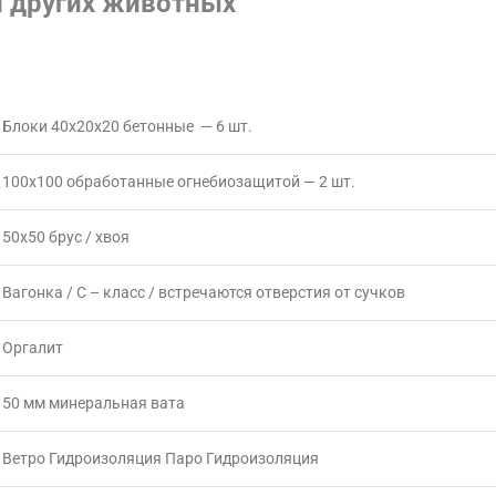
 и других животных
Блоки 40х20х20 бетонные — 6 шт.
100х100 обработанные огнебиозащитой — 2 шт.
50х50 брус / хвоя
Вагонка / С – класс / встречаются отверстия от сучков
Оргалит
50 мм минеральная вата
Ветро Гидроизоляция Паро Гидроизоляция