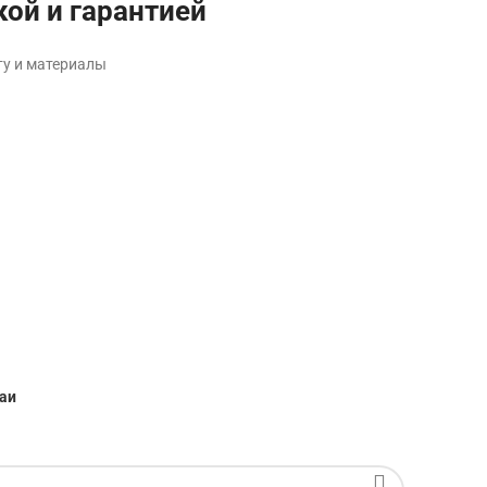
кой и гарантией
ту и материалы
аи