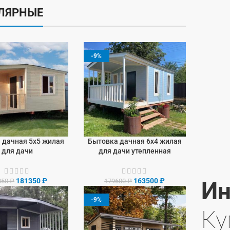
ЛЯРНЫЕ
-9%
 дачная 5х5 жилая
Бытовка дачная 6х4 жилая
У
В КОРЗИНУ
для дачи
для дачи утепленная
181350
₽
163500
₽
Ин
350
₽
179600
₽
-9%
Ку