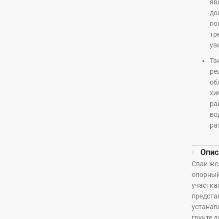
яв
до
по
тр
ув
Та
ре
об
хи
ра
во
ра
Опис
Сваи же
опорный
участка
предста
устанав
грунте 