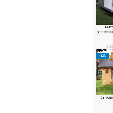
Быто
В КОРЗИН
утепленн
218
-13%
Бытовк
В КОРЗИН