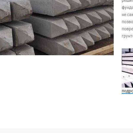
решит
фунда
не са
позво
повре
грунт
подр