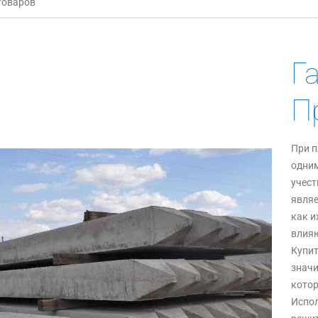
Г
П
При п
одним
учест
являе
как и
влияю
Купит
значи
котор
Испол