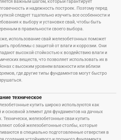
ляется важным шагом, который гарантирует
лговечность и надежность построек. Поэтому перед
купкой следует тщательно изучить все особенности и
ебования к выбору и установке свай, чтобы быть
еренным в правильности своего выбора.
кже, использование свай железобетонных поможет
шить проблемы с защитой от влаги и коррозии. Они
ладают высокой стойкостью к воздействию влаги и
мических веществ, что позволяет использовать их в
йонах с высоким уровнем влажности или вблизи
доемов, где другие типы фундаментов могут быстро
зрушаться.
ание техническое
лезобетонные купить широко используются как
 и основной элемент для фундаментов на дачных
х. Технически, железобетонные сваи купить
вляют собой железобетонные столбы, которые
ливаются в специально подготовленные отверстия в
для создания устойчивого и прочного фундамента.