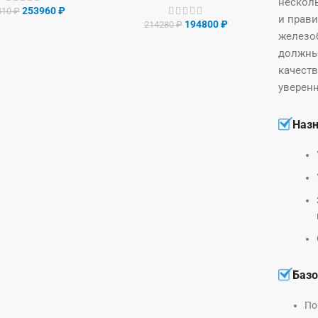
нескол
253960
₽
410
₽
и прави
194800
₽
214280
₽
железоб
должны
качеств
уверен
Наз
Базо
По