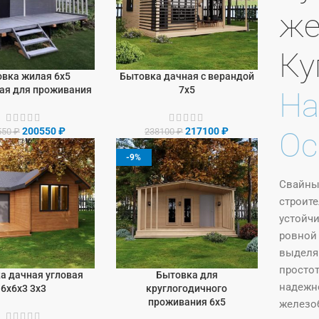
же
Ку
вка жилая 6х5
Бытовка дачная с верандой
У
В КОРЗИНУ
ая для проживания
7х5
На
200550
₽
217100
₽
550
₽
238100
₽
Ос
-9%
Свайны
строите
устойчи
ровной
выделя
простот
а дачная угловая
Бытовка для
У
В КОРЗИНУ
надежно
6х6х3 3х3
круглогодичного
проживания 6х5
железоб