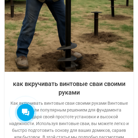
Екатерина
На этой неделе я могу
предложить на выбор:
- Проект бесплатно
- Обработка балок
- Ступеньки
как вкручивать винтовые сваи своими
Что выбрали?
руками
Как вкручивать винтовые сваи своими руками Винтовые
сваи стали популярным решением для фундамента
благодаря своей простоте установки и высокой
надежности. Используя винтовые сваи, вы можете легко и
быстро подготовить основу для ваших домиков, сараев
или бытовок. В этой статье мы подробно рассмотрим