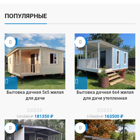
ПОПУЛЯРНЫЕ
-5%
-9%
Бытовка дачная 5х5 жилая
Бытовка дачная 6х4 жилая
для дачи
для дачи утепленная
181350
₽
163500
₽
191350
₽
179600
₽
-8%
-9%