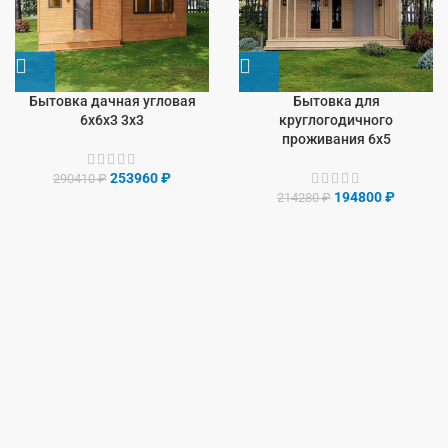
Бытовка дачная угловая
Бытовка для
6х6х3 3х3
круглогодичного
проживания 6х5
253960
₽
290410
₽
194800
₽
214280
₽