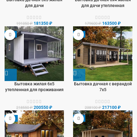
для дачи
для дачи утепленная
181350
₽
163500
₽
191350
₽
179600
₽
-8%
-9%
Бытовка жилая 6х5
Бытовка дачная с верандой
утепленная для проживания
7х5
200550
₽
217100
₽
218550
₽
238100
₽
-13%
-9%