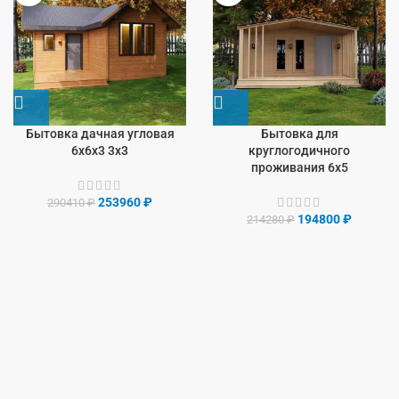
Бытовка дачная угловая
Бытовка для
6х6х3 3х3
круглогодичного
проживания 6х5
253960
₽
290410
₽
194800
₽
214280
₽