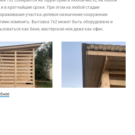
ки 7х2 собирается на территории в любом месте, на любой
 и в кратчайшие сроки. При этом на любой стадии
ораживания участка целевое назначение сооружения
тимо изменить. Бытовка 7х2 может быть оборудована и
ьзоваться как баня, мастерская или даже как офис.
обнее