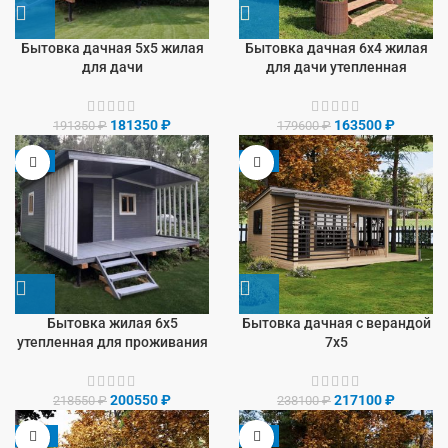
Бытовка дачная 5х5 жилая
Бытовка дачная 6х4 жилая
для дачи
для дачи утепленная
181350
₽
163500
₽
191350
₽
179600
₽
-8%
-9%
Бытовка жилая 6х5
Бытовка дачная с верандой
утепленная для проживания
7х5
200550
₽
217100
₽
218550
₽
238100
₽
-13%
-9%