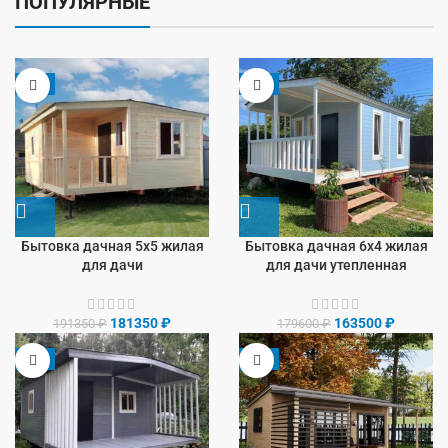
ПОПУЛЯРНЫЕ
-5%
-9%
Бытовка дачная 5х5 жилая
Бытовка дачная 6х4 жилая
для дачи
для дачи утепленная
181350
₽
163500
₽
191350
₽
179600
₽
-8%
-9%