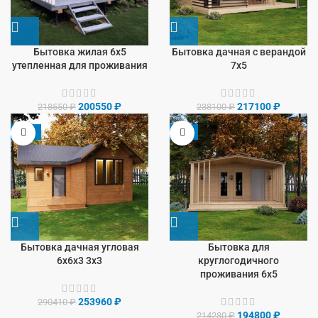
Бытовка жилая 6х5
Бытовка дачная с верандой
утепленная для проживания
7х5
200550
₽
217100
₽
218550
₽
238100
₽
-13%
-9%
Бытовка дачная угловая
Бытовка для
6х6х3 3х3
круглогодичного
проживания 6х5
253960
₽
290410
₽
194800
₽
214280
₽