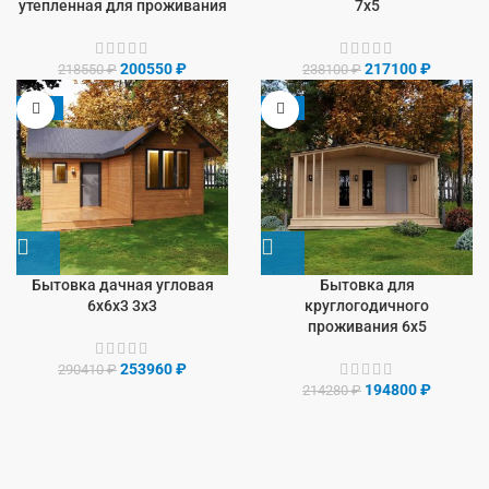
утепленная для проживания
7х5
200550
₽
217100
₽
218550
₽
238100
₽
-13%
-9%
Бытовка дачная угловая
Бытовка для
6х6х3 3х3
круглогодичного
проживания 6х5
253960
₽
290410
₽
194800
₽
214280
₽