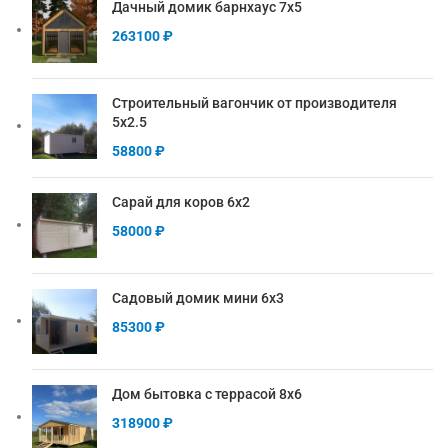
Дачный домик барнхаус 7х5
263100
₽
Строительный вагончик от производителя
5х2.5
58800
₽
Сарай для коров 6х2
58000
₽
Садовый домик мини 6х3
85300
₽
Дом бытовка с террасой 8х6
318900
₽