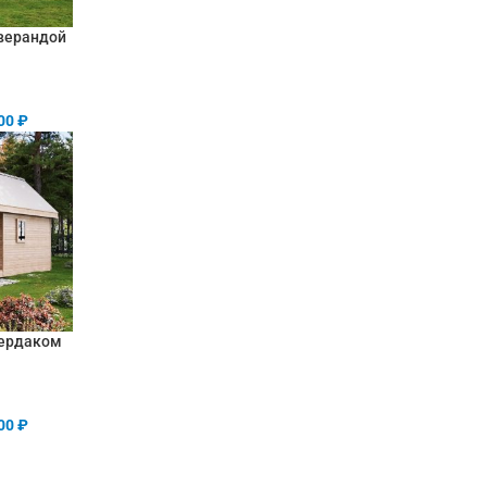
 верандой
00
₽
чердаком
00
₽