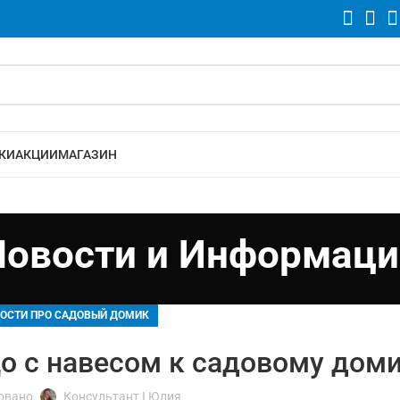
КИ
АКЦИИ
МАГАЗИН
Новости и Информаци
ОСТИ ПРО САДОВЫЙ ДОМИК
о с навесом к садовому дом
овано
Консультант I Юлия