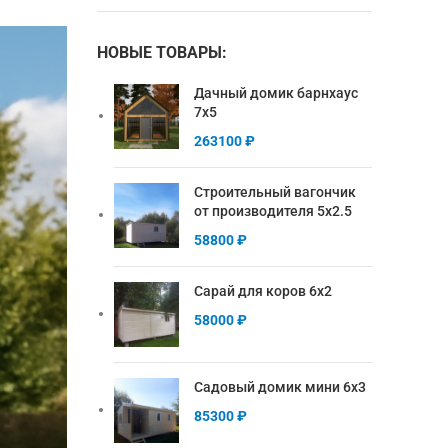
НОВЫЕ ТОВАРЫ:
Дачный домик барнхаус
7х5
263100
₽
Строительный вагончик
от производителя 5х2.5
58800
₽
Сарай для коров 6х2
58000
₽
Садовый домик мини 6х3
85300
₽