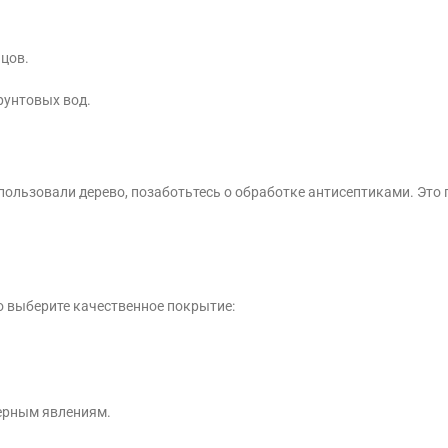
цов.
рунтовых вод.
пользовали дерево, позаботьтесь о обработке антисептиками. Это
о выберите качественное покрытие:
ферным явлениям.