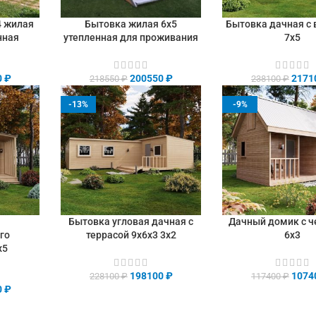
4 жилая
Бытовка жилая 6х5
Бытовка дачная с
В КОРЗИНУ
В КОРЗИНУ
нная
утепленная для проживания
7х5
0
₽
200550
₽
2171
218550
₽
238100
₽
-13%
-9%
я
Бытовка угловая дачная с
Дачный домик с 
В КОРЗИНУ
В КОРЗИНУ
го
террасой 9х6х3 3х2
6х3
х5
198100
₽
1074
228100
₽
117400
₽
0
₽