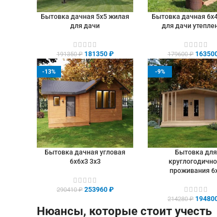
Бытовка дачная 5х5 жилая
Бытовка дачная 6х
В КОРЗИНУ
В КОРЗИНУ
для дачи
для дачи утепле
181350
₽
16350
191350
₽
179600
₽
-13%
-9%
Бытовка дачная угловая
Бытовка дл
В КОРЗИНУ
В КОРЗИНУ
6х6х3 3х3
круглогодично
проживания 6
253960
₽
290410
₽
19480
214280
₽
Нюансы, которые стоит учесть