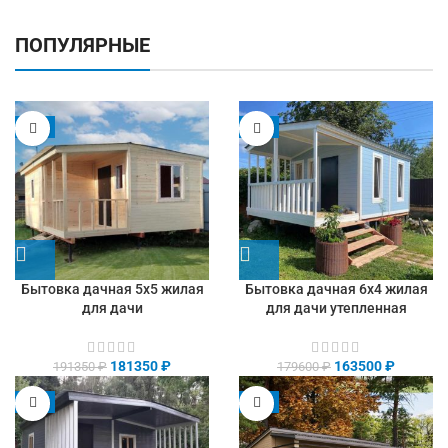
ПОПУЛЯРНЫЕ
-5%
-9%
Бытовка дачная 5х5 жилая
Бытовка дачная 6х4 жилая
для дачи
для дачи утепленная
181350
₽
163500
₽
191350
₽
179600
₽
-8%
-9%