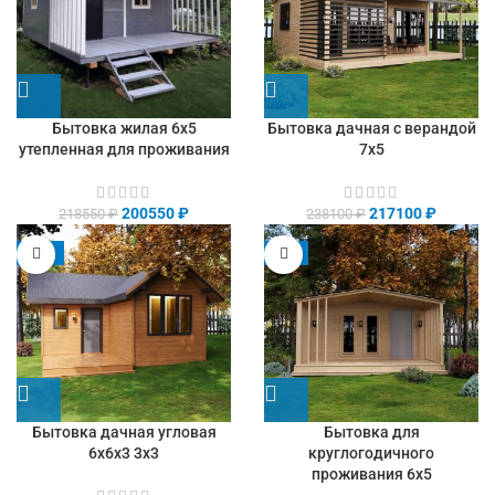
Бытовка жилая 6х5
Бытовка дачная с верандой
утепленная для проживания
7х5
200550
₽
217100
₽
218550
₽
238100
₽
-13%
-9%
Бытовка дачная угловая
Бытовка для
6х6х3 3х3
круглогодичного
проживания 6х5