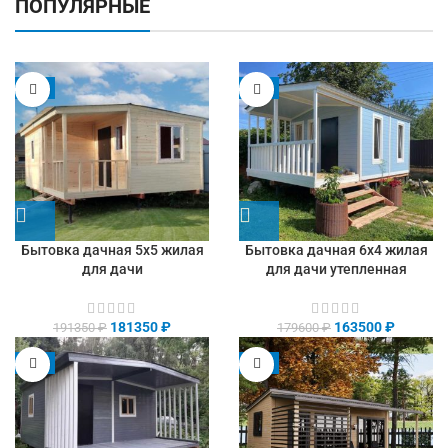
ПОПУЛЯРНЫЕ
-5%
-9%
Бытовка дачная 5х5 жилая
Бытовка дачная 6х4 жилая
для дачи
для дачи утепленная
181350
₽
163500
₽
191350
₽
179600
₽
-8%
-9%