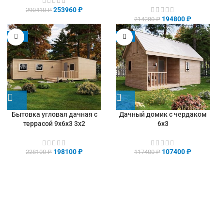
253960
₽
290410
₽
194800
₽
214280
₽
-13%
-9%
Бытовка угловая дачная с
Дачный домик с чердаком
террасой 9х6х3 3х2
6х3
198100
₽
107400
₽
228100
₽
117400
₽