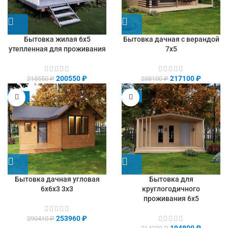
Бытовка жилая 6х5
Бытовка дачная с верандой
утепленная для проживания
7х5
200550
₽
217100
₽
218550
₽
238100
₽
-13%
-9%
Бытовка дачная угловая
Бытовка для
6х6х3 3х3
круглогодичного
проживания 6х5
253960
₽
290410
₽
194800
₽