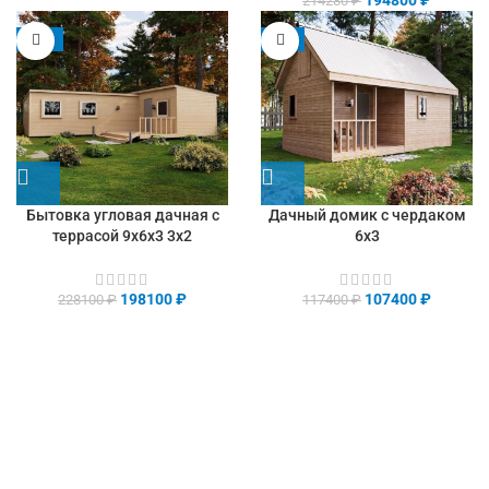
214280
₽
-13%
-9%
Бытовка угловая дачная с
Дачный домик с чердаком
террасой 9х6х3 3х2
6х3
198100
₽
107400
₽
228100
₽
117400
₽