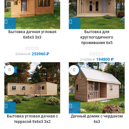
Бытовка дачная угловая
Бытовка для
6х6х3 3х3
круглогодичного
проживания 6х5
253960
₽
290410
₽
194800
₽
214280
₽
-13%
-9%
Бытовка угловая дачная с
Дачный домик с чердаком
террасой 9х6х3 3х2
6х3