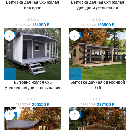
Бытовка дачная 5х5 жилая
Бытовка дачная 6х4 жилая
для дачи
для дачи утепленная
181350
₽
163500
₽
191350
₽
179600
₽
-8%
-9%
Бытовка жилая 6х5
Бытовка дачная с верандой
утепленная для проживания
7х5
200550
₽
217100
₽
218550
₽
238100
₽
-13%
-9%