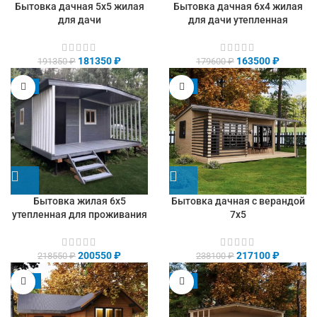
Бытовка дачная 5х5 жилая
Бытовка дачная 6х4 жилая
для дачи
для дачи утепленная
181350
₽
163500
₽
191350
₽
179600
₽
-8%
-9%
Бытовка жилая 6х5
Бытовка дачная с верандой
утепленная для проживания
7х5
200550
₽
217100
₽
218550
₽
238100
₽
-13%
-9%