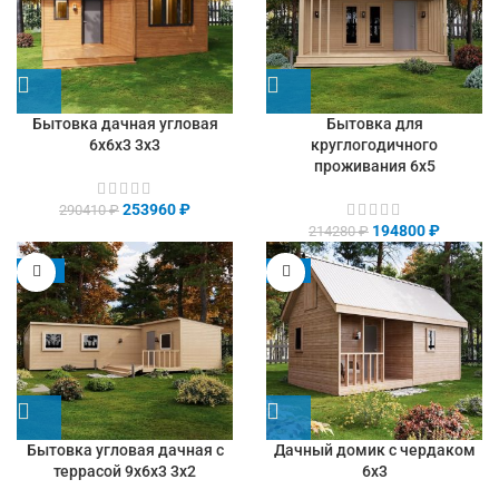
Бытовка дачная угловая
Бытовка для
6х6х3 3х3
круглогодичного
проживания 6х5
253960
₽
290410
₽
194800
₽
214280
₽
-13%
-9%
Бытовка угловая дачная с
Дачный домик с чердаком
террасой 9х6х3 3х2
6х3