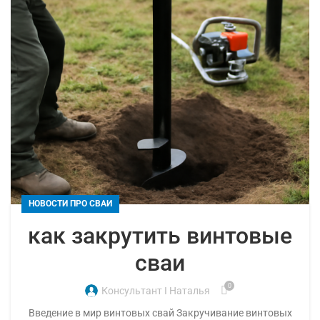
НОВОСТИ ПРО СВАИ
как закрутить винтовые
сваи
0
Консультант I Наталья
Введение в мир винтовых свай Закручивание винтовых