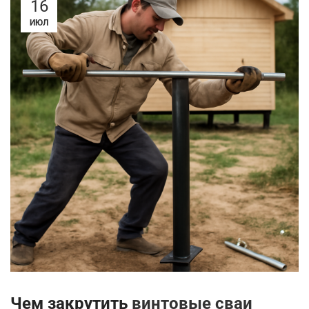
16
ИЮЛ
Чем закрутить
винтовые сваи