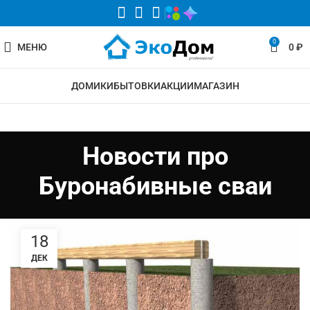
0
МЕНЮ
0
₽
ДОМИКИ
БЫТОВКИ
АКЦИИ
МАГАЗИН
Новости про
Буронабивные сваи
18
ДЕК