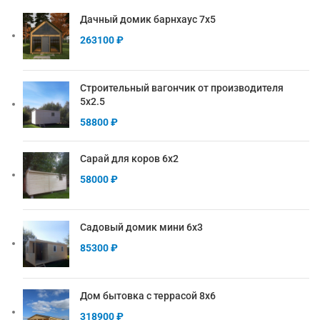
Дачный домик барнхаус 7х5
263100
₽
Строительный вагончик от производителя
5х2.5
58800
₽
Сарай для коров 6х2
58000
₽
Садовый домик мини 6х3
85300
₽
Дом бытовка с террасой 8х6
318900
₽