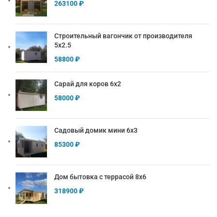
263100
₽
Строительный вагончик от производителя
5х2.5
58800
₽
Сарай для коров 6х2
58000
₽
Садовый домик мини 6х3
85300
₽
Дом бытовка с террасой 8х6
318900
₽