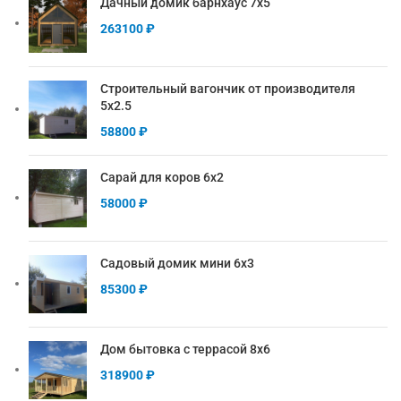
Дачный домик барнхаус 7х5
263100
₽
Строительный вагончик от производителя
5х2.5
58800
₽
Сарай для коров 6х2
58000
₽
Садовый домик мини 6х3
85300
₽
Дом бытовка с террасой 8х6
318900
₽