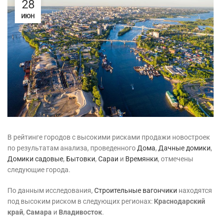
28
ИЮН
В рейтинге городов с высокими рисками продажи новостроек
по результатам анализа, проведенного
Дома
,
Дачные домики
,
Домики садовые
,
Бытовки
,
Сараи
и
Времянки
, отмечены
следующие города.
По данным исследования,
Строительные вагончики
находятся
под высоким риском в следующих регионах:
Краснодарский
край
,
Самара
и
Владивосток
.