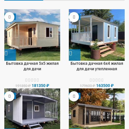
-5%
-9%
Бытовка дачная 5х5 жилая
Бытовка дачная 6х4 жилая
для дачи
для дачи утепленная
181350
₽
163500
₽
191350
₽
179600
₽
-8%
-9%