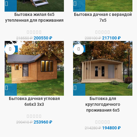
Бытовка жилая 6х5
Бытовка дачная с верандой
утепленная для проживания
7х5
200550
₽
217100
₽
218550
₽
238100
₽
-13%
-9%
Бытовка дачная угловая
Бытовка для
6х6х3 3х3
круглогодичного
проживания 6х5
253960
₽
290410
₽
194800
₽
214280
₽