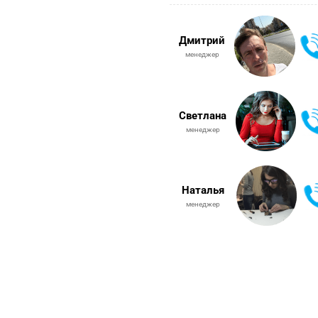
Дмитрий
менеджер
Светлана
менеджер
Наталья
менеджер