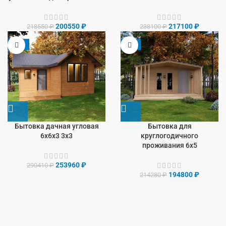
200550
₽
217100
₽
218550
₽
238100
₽
-13%
-9%
Бытовка дачная угловая
Бытовка для
6х6х3 3х3
круглогодичного
проживания 6х5
253960
₽
290410
₽
194800
₽
214280
₽