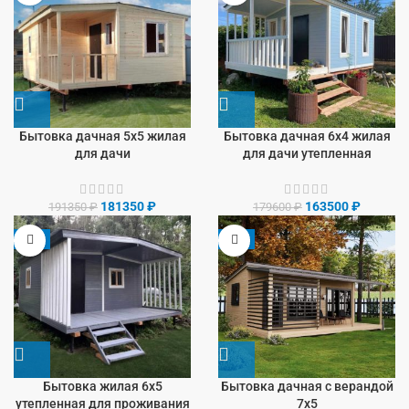
Бытовка дачная 5х5 жилая
Бытовка дачная 6х4 жилая
для дачи
для дачи утепленная
181350
₽
163500
₽
191350
₽
179600
₽
-8%
-9%
Бытовка жилая 6х5
Бытовка дачная с верандой
утепленная для проживания
7х5