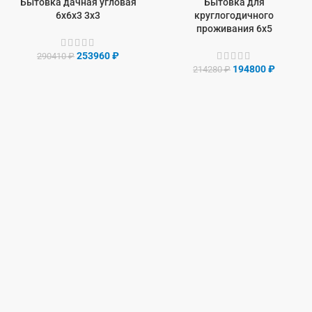
Бытовка дачная угловая
Бытовка для
6х6х3 3х3
круглогодичного
проживания 6х5
253960
₽
290410
₽
194800
₽
214280
₽