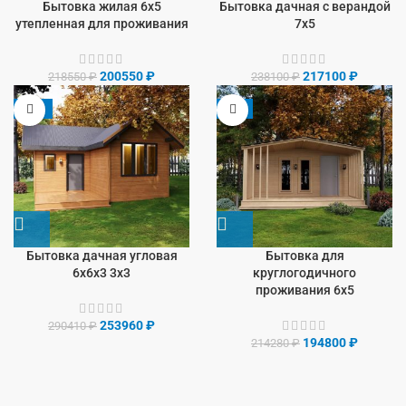
Бытовка жилая 6х5
Бытовка дачная с верандой
утепленная для проживания
7х5
200550
₽
217100
₽
218550
₽
238100
₽
-13%
-9%
Бытовка дачная угловая
Бытовка для
6х6х3 3х3
круглогодичного
проживания 6х5
253960
₽
290410
₽
194800
₽
214280
₽