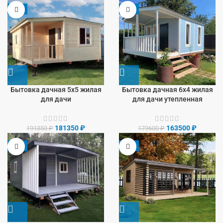
-5%
-9%
Бытовка дачная 5х5 жилая
Бытовка дачная 6х4 жилая
для дачи
для дачи утепленная
181350
₽
163500
₽
191350
₽
179600
₽
-8%
-9%