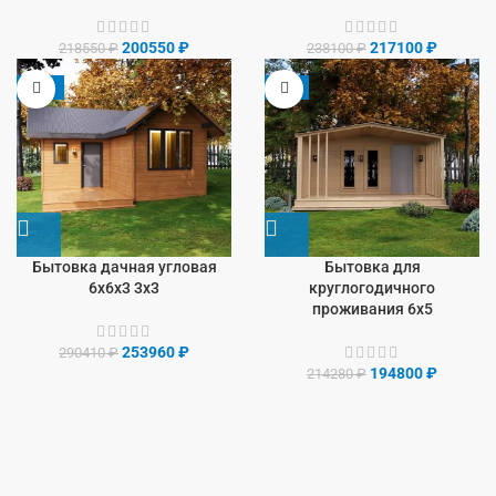
200550
₽
217100
₽
218550
₽
238100
₽
-13%
-9%
Бытовка дачная угловая
Бытовка для
6х6х3 3х3
круглогодичного
проживания 6х5
253960
₽
290410
₽
194800
₽
214280
₽