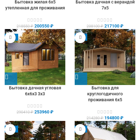
Бытовка жилая 6х5
Бытовка дачная с верандой
утепленная для проживания
7х5
200550
₽
217100
₽
218550
₽
238100
₽
-13%
-9%
Бытовка дачная угловая
Бытовка для
6х6х3 3х3
круглогодичного
проживания 6х5
253960
₽
290410
₽
194800
₽
214280
₽
-13%
-9%