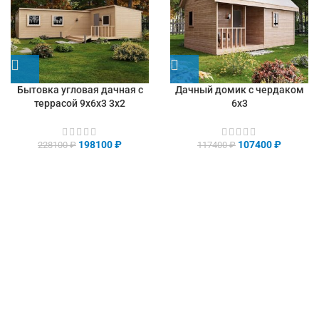
Бытовка угловая дачная с
Дачный домик с чердаком
террасой 9х6х3 3х2
6х3
198100
₽
107400
₽
228100
₽
117400
₽