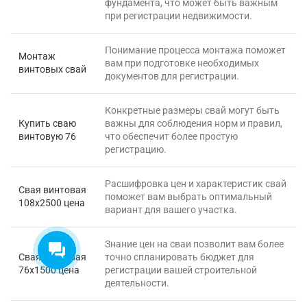
фундамента, что может быть важным
при регистрации недвижимости.
Понимание процесса монтажа поможет
Монтаж
вам при подготовке необходимых
винтовых свай
документов для регистрации.
Екатерина
Конкретные размеры свай могут быть
На этой неделе я могу
Купить сваю
важны для соблюдения норм и правил,
предложить на выбор:
винтовую 76
что обеспечит более простую
- Проект бесплатно
регистрацию.
- Обработка балок
- Ступеньки
Расшифровка цен и характеристик свай
Свая винтовая
Что выбрали?
поможет вам выбрать оптимальный
108х2500 цена
вариант для вашего участка.
Знание цен на сваи позволит вам более
Свая винтовая
точно спланировать бюджет для
76х1500 цена
регистрации вашей строительной
деятельности.