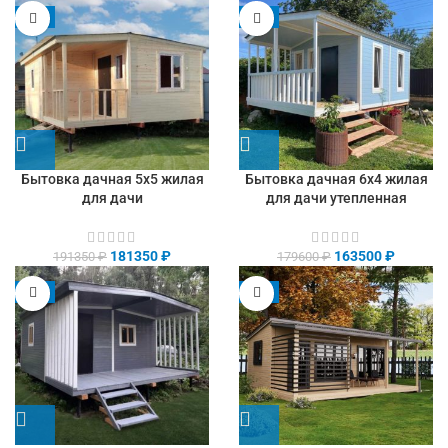
-5%
-9%
Бытовка дачная 5х5 жилая
Бытовка дачная 6х4 жилая
для дачи
для дачи утепленная
181350
₽
163500
₽
191350
₽
179600
₽
-8%
-9%