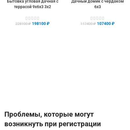
Бытовка угловая дачная с
Дачный домик с чердаком
террасой 9х6х3 3х2
6х3
198100
₽
107400
₽
228100
₽
117400
₽
Проблемы, которые могут
возникнуть при регистрации