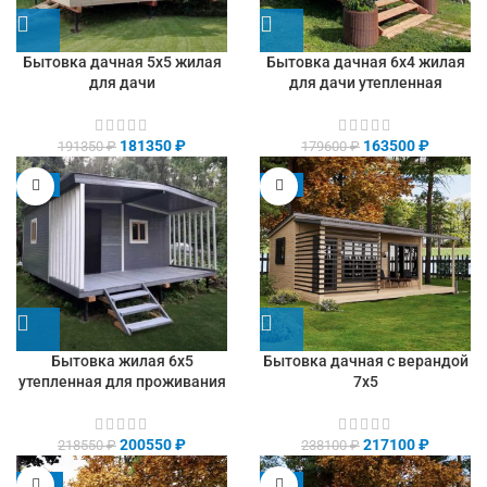
Бытовка дачная 5х5 жилая
Бытовка дачная 6х4 жилая
для дачи
для дачи утепленная
181350
₽
163500
₽
191350
₽
179600
₽
-8%
-9%
Бытовка жилая 6х5
Бытовка дачная с верандой
утепленная для проживания
7х5
200550
₽
217100
₽
218550
₽
238100
₽
-13%
-9%