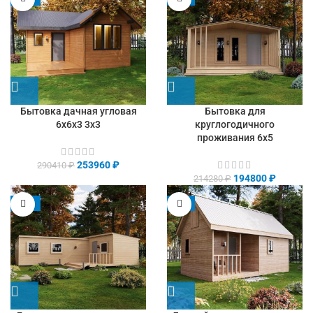
Бытовка дачная угловая
Бытовка для
6х6х3 3х3
круглогодичного
проживания 6х5
253960
₽
290410
₽
194800
₽
214280
₽
-13%
-9%