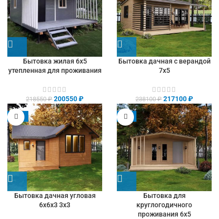
Бытовка жилая 6х5
Бытовка дачная с верандой
утепленная для проживания
7х5
200550
₽
217100
₽
218550
₽
238100
₽
-13%
-9%
Бытовка дачная угловая
Бытовка для
6х6х3 3х3
круглогодичного
проживания 6х5