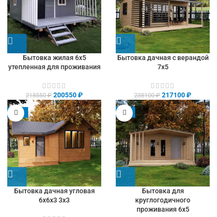
Бытовка жилая 6х5
Бытовка дачная с верандой
утепленная для проживания
7х5
200550
₽
217100
₽
218550
₽
238100
₽
-13%
-9%
Бытовка дачная угловая
Бытовка для
6х6х3 3х3
круглогодичного
проживания 6х5