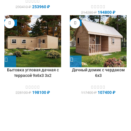
253960
₽
290410
₽
194800
₽
214280
₽
-13%
-9%
Бытовка угловая дачная с
Дачный домик с чердаком
террасой 9х6х3 3х2
6х3
198100
₽
107400
₽
228100
₽
117400
₽