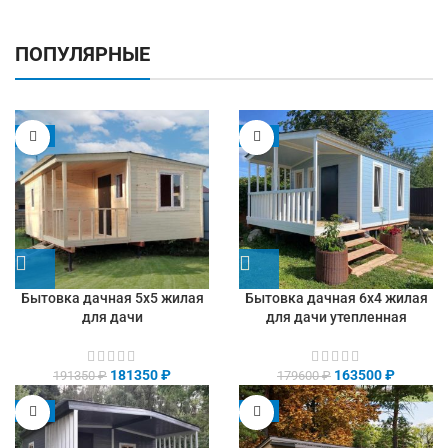
ПОПУЛЯРНЫЕ
-5%
-9%
Бытовка дачная 5х5 жилая
Бытовка дачная 6х4 жилая
для дачи
для дачи утепленная
181350
₽
163500
₽
191350
₽
179600
₽
-8%
-9%