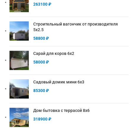
263100
₽
Строительный вагончик от производителя
5х2.5
58800
₽
Сарай для коров 6х2
58000
₽
Садовый домик мини 6х3
85300
₽
Дом бытовка с террасой 8х6
318900
₽