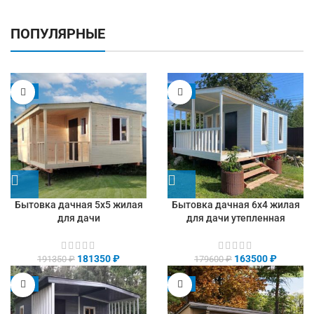
ПОПУЛЯРНЫЕ
-5%
-9%
Бытовка дачная 5х5 жилая
Бытовка дачная 6х4 жилая
для дачи
для дачи утепленная
181350
₽
163500
₽
191350
₽
179600
₽
-8%
-9%