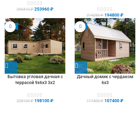
253960
₽
290410
₽
194800
₽
214280
₽
-13%
-9%
Бытовка угловая дачная с
Дачный домик с чердаком
террасой 9х6х3 3х2
6х3
198100
₽
107400
₽
228100
₽
117400
₽