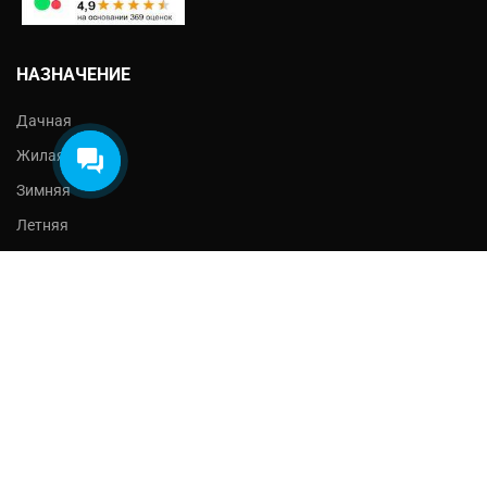
- Обработка балок
- Ступеньки
НАЗНАЧЕНИЕ
Что выбрали?
Дачная
Жилая
Зимняя
Летняя
Хранение
Строительная
ДОПОЛНИТЕЛЬНО
Чердак
Веранда
Туалет