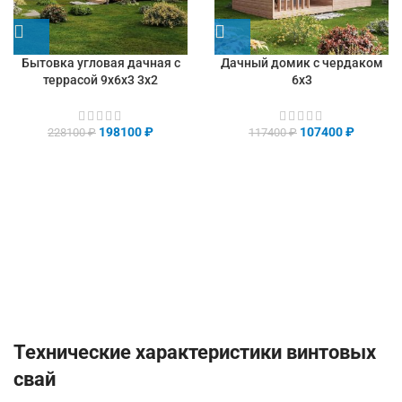
Бытовка угловая дачная с
Дачный домик с чердаком
террасой 9х6х3 3х2
6х3
198100
₽
107400
₽
228100
₽
117400
₽
Технические характеристики винтовых
свай