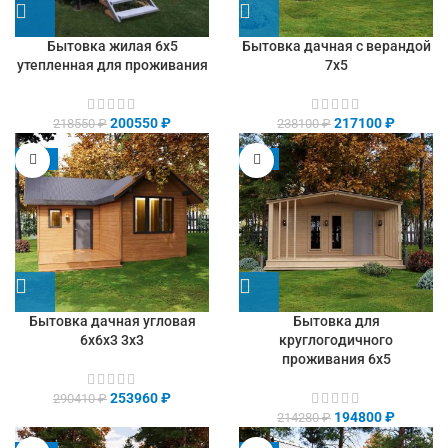
Бытовка жилая 6х5
Бытовка дачная с верандой
утепленная для проживания
7х5
200550
₽
217100
₽
218550
₽
238100
₽
-13%
-9%
Бытовка дачная угловая
Бытовка для
6х6х3 3х3
круглогодичного
проживания 6х5
253960
₽
290410
₽
194800
₽
214280
₽