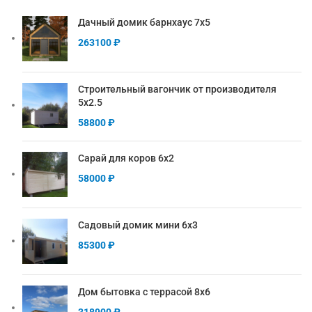
Дачный домик барнхаус 7х5
263100
₽
Строительный вагончик от производителя
5х2.5
58800
₽
Сарай для коров 6х2
58000
₽
Садовый домик мини 6х3
85300
₽
Дом бытовка с террасой 8х6
318900
₽