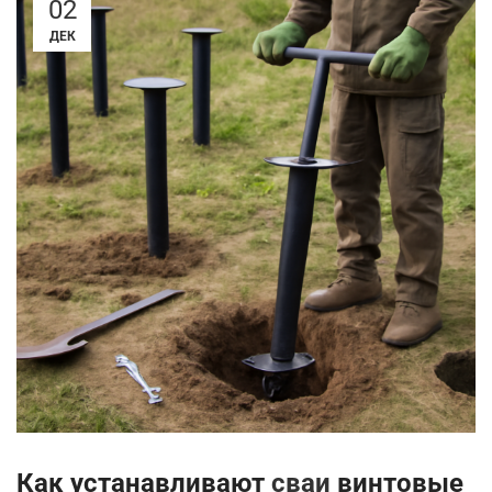
02
ДЕК
Как устанавливают
сваи
винтовые