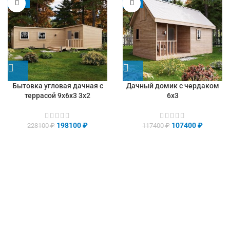
-13%
-9%
Бытовка угловая дачная с
Дачный домик с чердаком
террасой 9х6х3 3х2
6х3
198100
₽
107400
₽
228100
₽
117400
₽