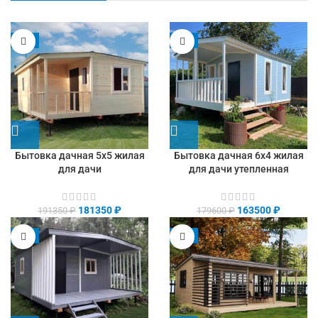
-5%
-9%
Бытовка дачная 5х5 жилая
Бытовка дачная 6х4 жилая
для дачи
для дачи утепленная
181350
₽
163500
₽
191350
₽
179600
₽
-8%
-9%