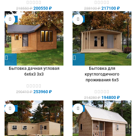
200550
₽
217100
₽
218550
₽
238100
₽
-13%
-9%
Бытовка дачная угловая
Бытовка для
6х6х3 3х3
круглогодичного
проживания 6х5
253960
₽
290410
₽
194800
₽
214280
₽
-13%
-9%