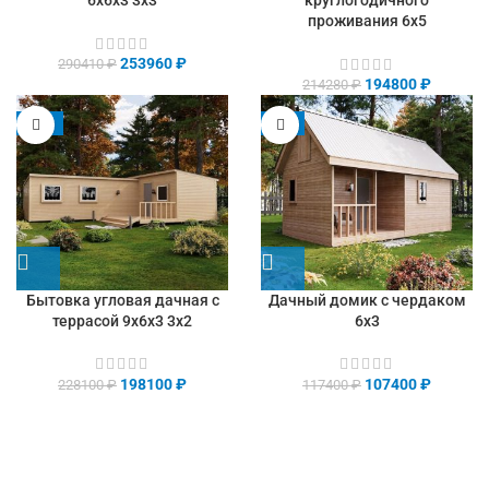
6х6х3 3х3
круглогодичного
проживания 6х5
253960
₽
290410
₽
194800
₽
214280
₽
-13%
-9%
Бытовка угловая дачная с
Дачный домик с чердаком
террасой 9х6х3 3х2
6х3
198100
₽
107400
₽
228100
₽
117400
₽