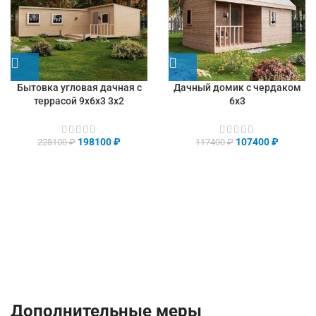
Бытовка угловая дачная с
Дачный домик с чердаком
террасой 9х6х3 3х2
6х3
198100
₽
107400
₽
228100
₽
117400
₽
Дополнительные меры