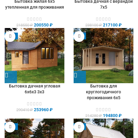
Бытовка жилая 6х5
Бытовка дачная с верандой
утепленная для проживания
7х5
200550
₽
217100
₽
218550
₽
238100
₽
-13%
-9%
Бытовка дачная угловая
Бытовка для
6х6х3 3х3
круглогодичного
проживания 6х5
253960
₽
290410
₽
194800
₽
214280
₽
-13%
-9%