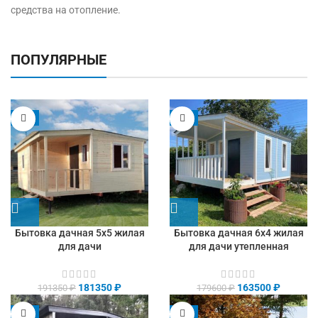
средства на отопление.
ПОПУЛЯРНЫЕ
-5%
-9%
Бытовка дачная 5х5 жилая
Бытовка дачная 6х4 жилая
для дачи
для дачи утепленная
181350
₽
163500
₽
191350
₽
179600
₽
-8%
-9%