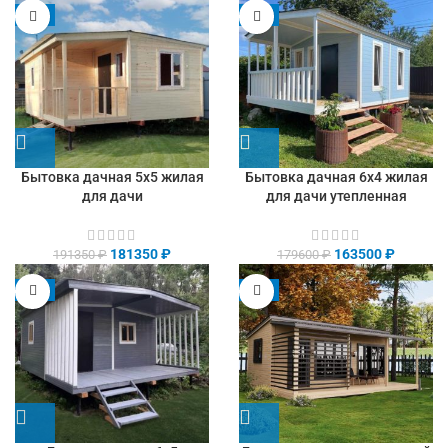
-5%
-9%
Бытовка дачная 5х5 жилая
Бытовка дачная 6х4 жилая
для дачи
для дачи утепленная
181350
₽
163500
₽
191350
₽
179600
₽
-8%
-9%