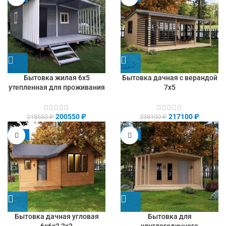
Бытовка жилая 6х5
Бытовка дачная с верандой
утепленная для проживания
7х5
200550
₽
217100
₽
218550
₽
238100
₽
-13%
-9%
Бытовка дачная угловая
Бытовка для