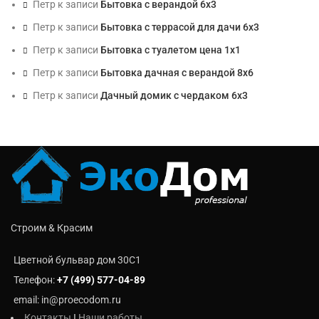
Петр
к записи
Бытовка с верандой 6х3
Петр
к записи
Бытовка с террасой для дачи 6х3
Петр
к записи
Бытовка с туалетом цена 1х1
Петр
к записи
Бытовка дачная с верандой 8х6
Петр
к записи
Дачный домик с чердаком 6х3
Строим & Красим
Цветной бульвар дом 30C1
Телефон:
+7 (499) 577-04-89
email: in@proecodom.ru
Контакты
I
Наши работы