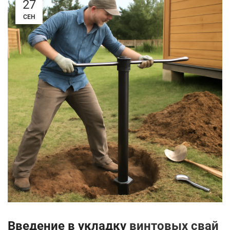
27
СЕН
Введение в укладку
винтовых свай