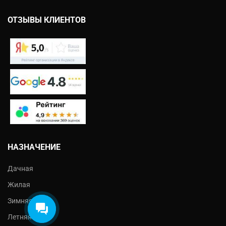
ОТЗЫВЫ КЛИЕНТОВ
Екатерина
На этой неделе я могу
предложить на выбор:
- Проект бесплатно
- Обработка балок
НАЗНАЧЕНИЕ
- Ступеньки
Что выбрали?
Дачная
Жилая
Зимняя
Летняя