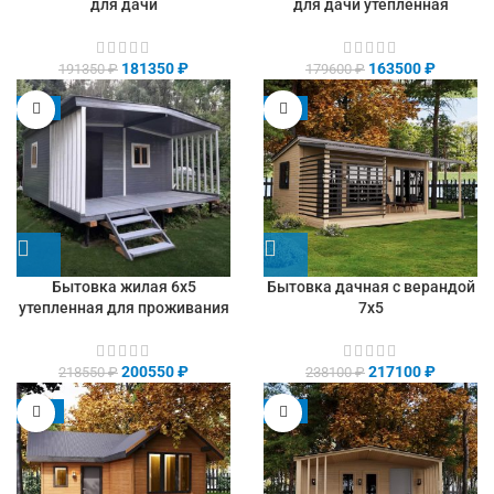
для дачи
для дачи утепленная
181350
₽
163500
₽
191350
₽
179600
₽
-8%
-9%
Бытовка жилая 6х5
Бытовка дачная с верандой
утепленная для проживания
7х5
200550
₽
217100
₽
218550
₽
238100
₽
-13%
-9%