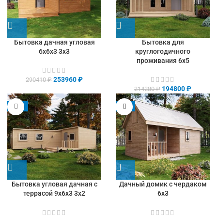
Бытовка дачная угловая
Бытовка для
6х6х3 3х3
круглогодичного
проживания 6х5
253960
₽
290410
₽
194800
₽
214280
₽
-13%
-9%
Бытовка угловая дачная с
Дачный домик с чердаком
террасой 9х6х3 3х2
6х3