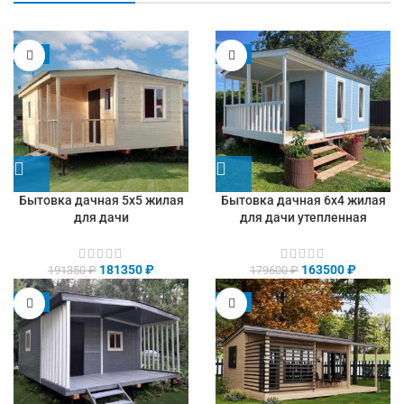
-5%
-9%
Бытовка дачная 5х5 жилая
Бытовка дачная 6х4 жилая
для дачи
для дачи утепленная
181350
₽
163500
₽
191350
₽
179600
₽
-8%
-9%