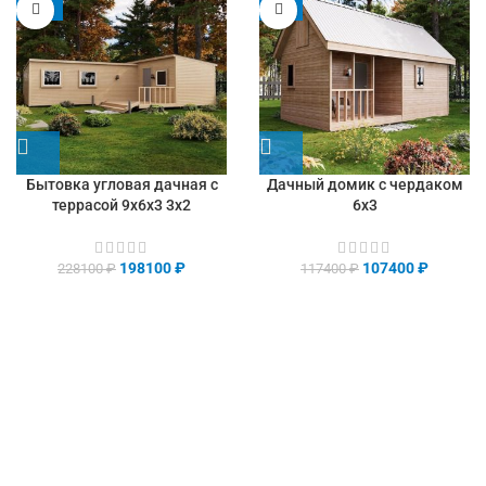
-13%
-9%
Бытовка угловая дачная с
Дачный домик с чердаком
террасой 9х6х3 3х2
6х3
198100
₽
107400
₽
228100
₽
117400
₽