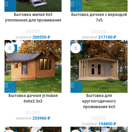
Бытовка жилая 6х5
Бытовка дачная с верандой
утепленная для проживания
7х5
200550
₽
217100
₽
218550
₽
238100
₽
-13%
-9%
Бытовка дачная угловая
Бытовка для
6х6х3 3х3
круглогодичного
проживания 6х5
253960
₽
290410
₽
194800
₽
214280
₽