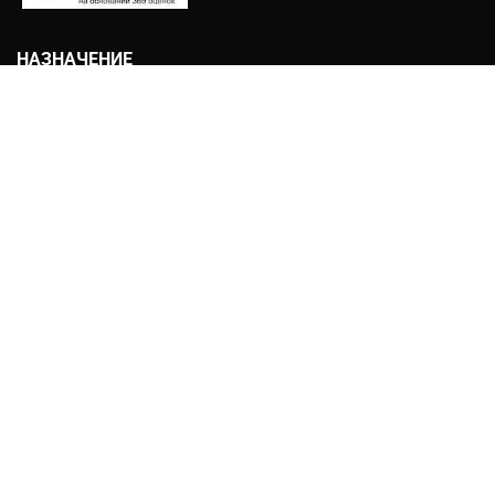
НАЗНАЧЕНИЕ
Дачная
Жилая
Зимняя
Летняя
Хранение
Строительная
ДОПОЛНИТЕЛЬНО
Чердак
Веранда
Туалет
Душ