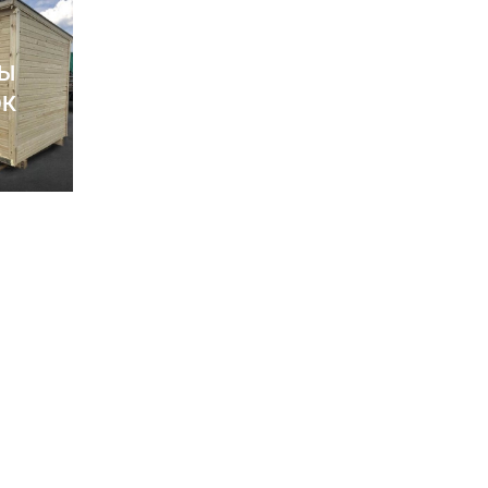
РЫ
ОК