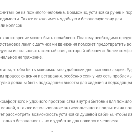
считанное на пожилого человека. Возможно, установка ручек и по
ходимости. Также важно иметь удобную и безопасную зону для
ли колясок.
к как их зрение может быть ослаблено. Поэтому необходимо преду
. Установка ламп с датчиками движения поможет предотвратить 
ндуется использовать желтый свет, который обеспечит более комф
ональное напряжение.
отаны, чтобы быть максимально удобными для пожилых людей. Уд
м процесс сидения и вставания, особенно если у них есть проблемы
 стулья должны быть подходящей высоты для сидения и подходяще
 комфортного и удобного пространства внутри бытовки для пожило
и ванной, а также использование антискользящего покрытия на по
ует рассмотреть возможность установки душевой кабины, чтобы и
только безопасность, но и удобство для пожилого человека.