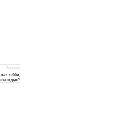
Старее
 как хобби,
 или отдых?