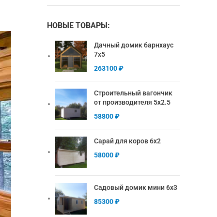
НОВЫЕ ТОВАРЫ:
Дачный домик барнхаус
7х5
263100
₽
Строительный вагончик
от производителя 5х2.5
58800
₽
Сарай для коров 6х2
58000
₽
Садовый домик мини 6х3
85300
₽