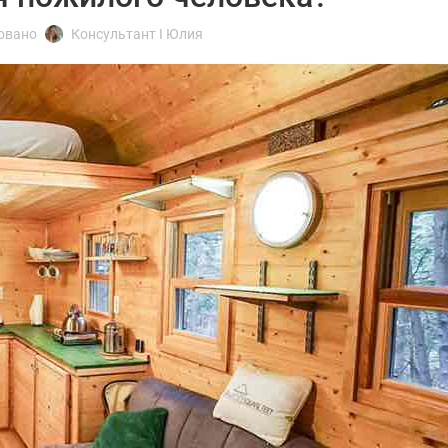
овано
Консультант I Юлия