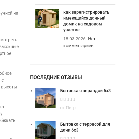
как зарегистрировать
ручней на
имеющийся дачный
домик на садовом
участке
18.03.2026
Нет
смотреть
комментариев
возможные
ортное
обное
ПОСЛЕДНИЕ ОТЗЫВЫ
 с
й высоты
Бытовка с верандой 6х3
го
от Петр
лу
збежать
Бытовка с террасой для
дачи 6х3