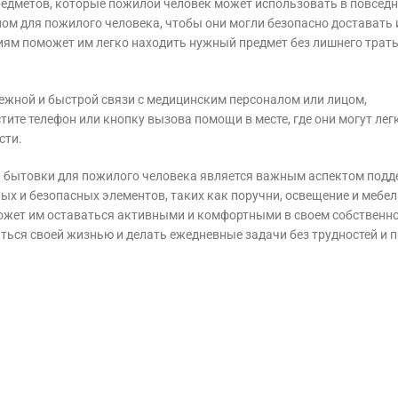
предметов, которые пожилой человек может использовать в повсед
ом для пожилого человека, чтобы они могли безопасно доставать 
риям поможет им легко находить нужный предмет без лишнего трат
жной и быстрой связи с медицинским персоналом или лицом,
ите телефон или кнопку вызова помощи в месте, где они могут лег
сти.
и бытовки для пожилого человека является важным аспектом под
ых и безопасных элементов, таких как поручни, освещение и мебел
ожет им оставаться активными и комфортными в своем собственн
ься своей жизнью и делать ежедневные задачи без трудностей и 