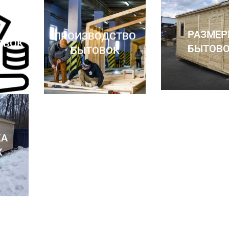
РАЗМЕ
ПРОИЗВОДСТВО
ОВОК
БЫТОВ
БЫТОВОК
КА
К