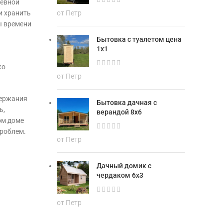
невной
и хранить
от Петр
ы времени
Бытовка с туалетом цена
1х1
ко
от Петр
держания
Бытовка дачная с
ь,
верандой 8х6
ом доме
проблем.
от Петр
Дачный домик с
чердаком 6х3
от Петр