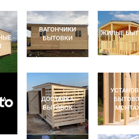
ВАГОНЧИКИ
ЖИЛЫЕ БЫТ
НЫЕ
БЫТОВКИ
И
УСТАНОВ
БЫТОВ
ДОСТАВКА
НА
МОНТА
БЫТОВОК