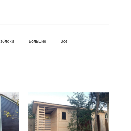
озблоки
Большие
Все