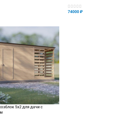
74000
₽
НУ
В КОРЗИНУ
озблок 5х2 для дачи с
ом