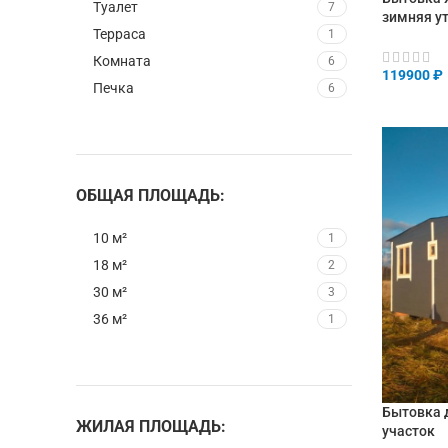
Туалет
7
зимняя у
Терраса
1
Комната
6
119900
₽
Печка
6
В КОРЗИ
ОБЩАЯ ПЛОЩАДЬ:
10 м²
1
18 м²
2
30 м²
3
36 м²
1
Бытовка д
ЖИЛАЯ ПЛОЩАДЬ:
участок