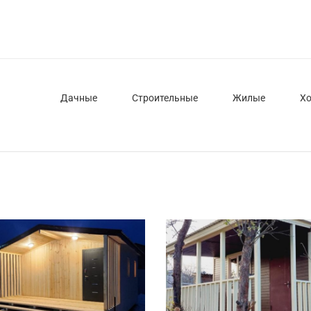
НУ
Дачные
Строительные
Жилые
Х