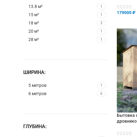
13.8 м²
1
179000
₽
15 м²
1
В КОРЗИ
18 м²
3
20 м²
1
28 м²
1
ШИРИНА:
5 метров
1
6 метров
6
Бытовка х
дровник
ГЛУБИНА: