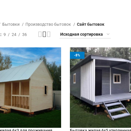
Бытовки
Производство бытовок
Сайт бытовок
ь
9
24
36
-8%
жилая 6х3 для проживания
Бытовка жилая 6х5 утепленна