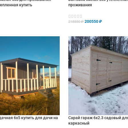
тепленная купить
проживания
200550
₽
218550
₽
НУ
В КОРЗИНУ
ачная 6х5 купить для дачи на
Сарай гараж 6х2.3 садовый дл
каркасный