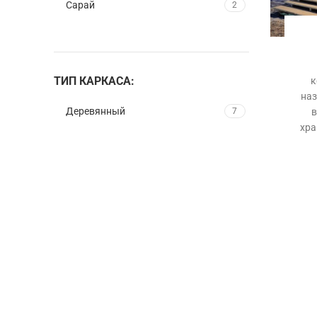
Сарай
2
ТИП КАРКАСА:
к
наз
Деревянный
в
7
хра