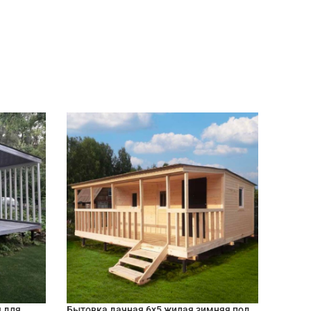
я для
Бытовка дачная 6х5 жилая зимняя под